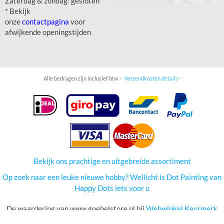
Zaterdag & zondag: gesloten
* Bekijk
onze
contactpagina
voor
afwijkende openingstijden
Alle bedragen zijn inclusief btw -
Verzendkosten details
-
Bekijk ons prachtige en uitgebreide assortiment
Op zoek naar een leuke nieuwe hobby? Wellicht is Dot Painting van
Happy Dots iets voor u
De waardering van www.goebelstore.nl bij
Webwinkel Keurmerk
Klantbeoordelingen
is 9.2/10 gebaseerd op 873 reviews van