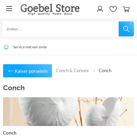
Veilig betalen
Wereldwijde bezorging
Service met een smile
Conch & Convex
Conch
Kaiser porselein
Conch
Conch