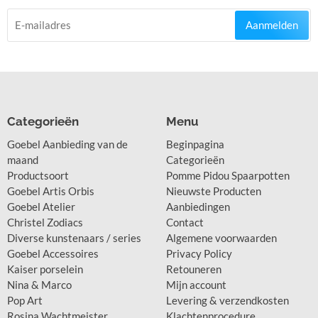
Aanmelden
Categorieën
Menu
Goebel Aanbieding van de
Beginpagina
maand
Categorieën
Productsoort
Pomme Pidou Spaarpotten
Goebel Artis Orbis
Nieuwste Producten
Goebel Atelier
Aanbiedingen
Christel Zodiacs
Contact
Diverse kunstenaars / series
Algemene voorwaarden
Goebel Accessoires
Privacy Policy
Kaiser porselein
Retouneren
Nina & Marco
Mijn account
Pop Art
Levering & verzendkosten
Rosina Wachtmeister
Klachtenprocedure