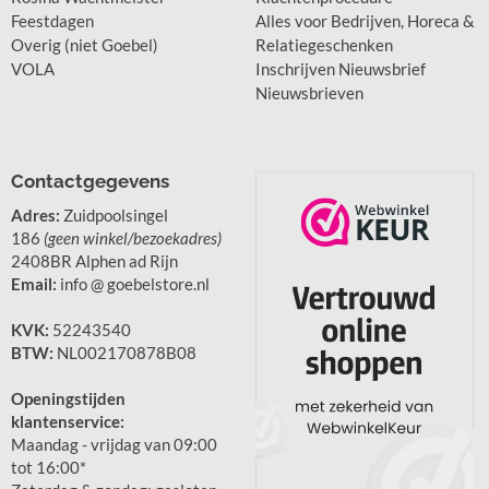
Feestdagen
Alles voor Bedrijven, Horeca &
Overig (niet Goebel)
Relatiegeschenken
VOLA
Inschrijven Nieuwsbrief
Nieuwsbrieven
Contactgegevens
Adres:
Zuidpoolsingel
186
(geen winkel/bezoekadres)
2408BR Alphen ad Rijn
Email:
info @ goebelstore.nl
KVK:
52243540
BTW:
NL002170878B08
Openingstijden
klantenservice:
Maandag - vrijdag van 09:00
tot 16:00*